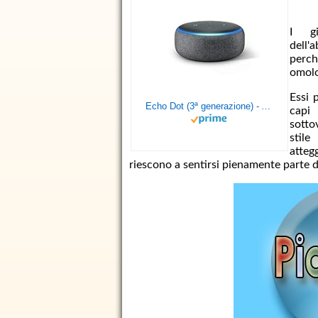
I gi
dell'
perc
omolo
Essi 
Echo Dot (3ª generazione) - Altoparlante intelligente con integrazione Alexa - Tessuto antracite
capi
sotto
stil
atte
riescono a sentirsi pienamente parte d