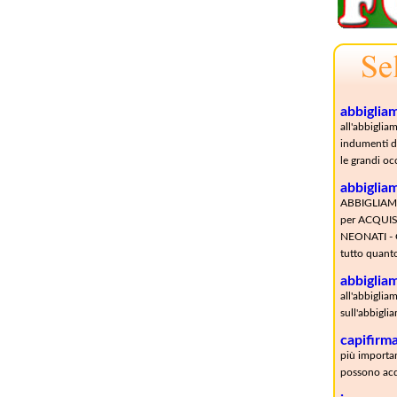
abbiglia
all'abbiglia
indumenti da
le grandi oc
abbiglia
ABBIGLIAMEN
per ACQUI
NEONATI - 
tutto quant
abbiglia
all'abbiglia
sull'abbigli
capifirm
più importan
possono acqu