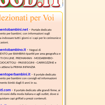
mentobambini.net
-
Portale dedicato
mento per bambini, con informazioni sugli
 indossare tutti i giorni e i capi per le cerimonie e
casioni.
mentobambino.it
-
Negozi di
TO per BAMBINI ripartiti per area geografica e
STI ON LINE. PREMAMAN - MODABIMBO-
GIOCATTOLI - PASSEGGINI - CARROZZINE e
o attiene la PRIMA INFANZIA
mentoperbambini.it
-
Il portale dedicato
mento per bambini con consigli ed informazioni
amento bimbi dagli 0 anni in su.
ati.com
-
Il portale dedicato alle grandi firme, ai
ti nomi della moda italiana e agli outlet, dove si
istare capi griffati a prezzi contenuti.